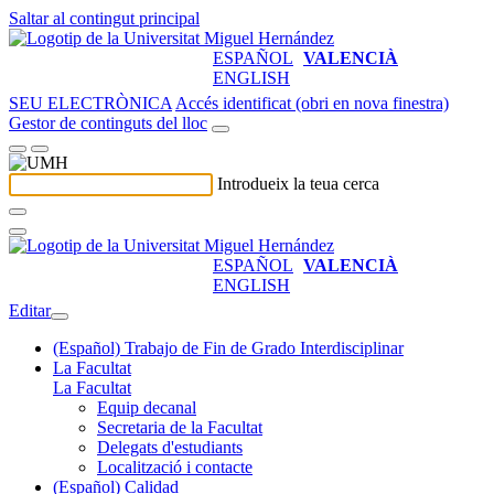
Saltar al contingut principal
ESPAÑOL
VALENCIÀ
ENGLISH
SEU ELECTRÒNICA
Accés identificat (obri en nova finestra)
Gestor de continguts del lloc
Introdueix la teua cerca
ESPAÑOL
VALENCIÀ
ENGLISH
Editar
(Español) Trabajo de Fin de Grado Interdisciplinar
La Facultat
La Facultat
Equip decanal
Secretaria de la Facultat
Delegats d'estudiants
Localització i contacte
(Español) Calidad