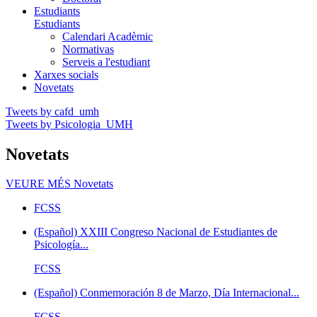
Estudiants
Estudiants
Calendari Acadèmic
Normativas
Serveis a l'estudiant
Xarxes socials
Novetats
Tweets by cafd_umh
Tweets by Psicologia_UMH
Novetats
VEURE MÉS
Novetats
FCSS
(Español) XXIII Congreso Nacional de Estudiantes de
Psicología...
FCSS
(Español) Conmemoración 8 de Marzo, Día Internacional...
FCSS